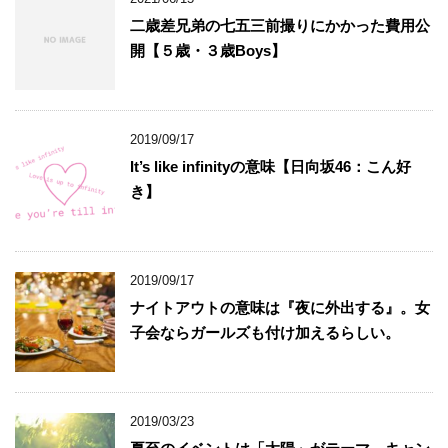
二歳差兄弟の七五三前撮りにかかった費用公
開【５歳・３歳Boys】
2019/09/17
It’s like infinityの意味【日向坂46：こん好
き】
2019/09/17
ナイトアウトの意味は『夜に外出する』。女
子会ならガールズも付け加えるらしい。
2019/03/23