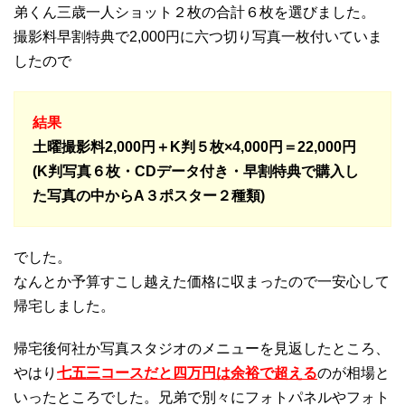
弟くん三歳一人ショット２枚の合計６枚を選びました。
撮影料早割特典で2,000円に六つ切り写真一枚付いていま
したので
結果
土曜撮影料2,000円＋K判５枚×4,000円＝22,000円
(K判
写真６枚・CDデータ付き・早割特典で購入し
た写真の中からA３ポスター２種類)
でした。
なんとか予算すこし越えた価格に収まったので一安心して
帰宅しました。
帰宅後何社か写真スタジオのメニューを見返したところ、
やはり
七五三コースだと四万円は余裕で超える
のが相場と
いったところでした。兄弟で別々にフォトパネルやフォト