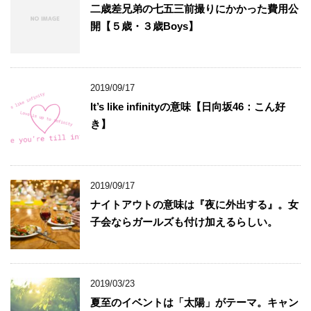
二歳差兄弟の七五三前撮りにかかった費用公
開【５歳・３歳Boys】
2019/09/17
It’s like infinityの意味【日向坂46：こん好
き】
2019/09/17
ナイトアウトの意味は『夜に外出する』。女
子会ならガールズも付け加えるらしい。
2019/03/23
夏至のイベントは「太陽」がテーマ。キャン