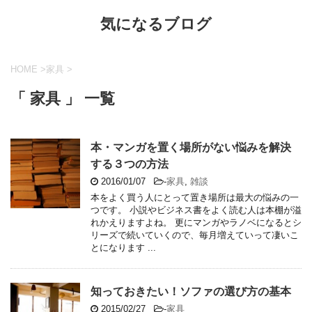
気になるブログ
HOME
>
家具
>
「 家具 」 一覧
本・マンガを置く場所がない悩みを解決
する３つの方法
2016/01/07
-
家具
,
雑談
本をよく買う人にとって置き場所は最大の悩みの一
つです。 小説やビジネス書をよく読む人は本棚が溢
れかえりますよね。 更にマンガやラノベになるとシ
リーズで続いていくので、毎月増えていって凄いこ
とになります ...
知っておきたい！ソファの選び方の基本
2015/02/27
-
家具