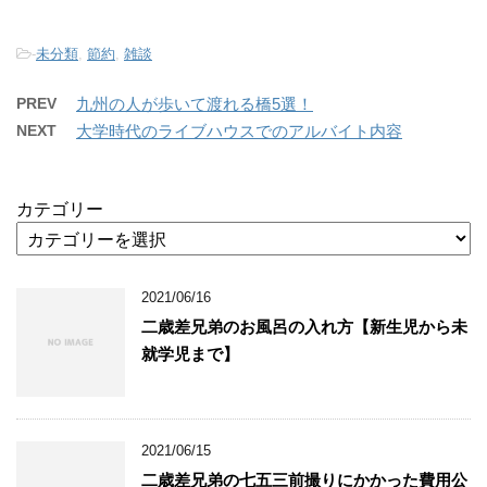
-
未分類
,
節約
,
雑談
PREV
九州の人が歩いて渡れる橋5選！
NEXT
大学時代のライブハウスでのアルバイト内容
カテゴリー
2021/06/16
二歳差兄弟のお風呂の入れ方【新生児から未
就学児まで】
2021/06/15
二歳差兄弟の七五三前撮りにかかった費用公