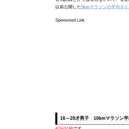
以前公開した
5kmマラソンの平均タ
Sponsored Link
16～29才男子 10kmマラソン
47分51秒
です。